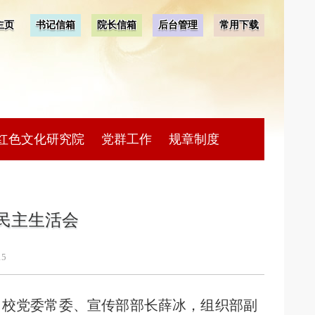
主页
书记信箱
院长信箱
后台管理
常用下载
红色文化研究院
党群工作
规章制度
民主生活会
15
会。校党委常委、宣传部部长薛冰，组织部副