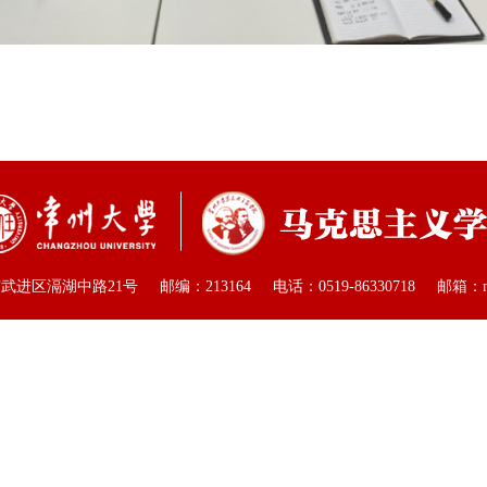
滆湖中路21号 邮编：213164 电话：0519-86330718 邮箱：mkszyx