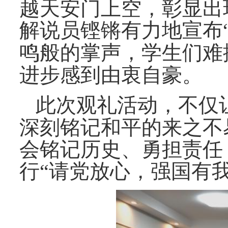
越天安门上空，彰显出
解说员铿锵有力地宣布
鸣般的掌声，学生们
难
进步感到由衷自豪。
此次观礼活动，
不仅
深刻铭记和平的来之不
会铭记历史、勇担责任
行
“请党放心，强国有