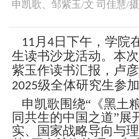
申凯歌、邹紫玉/文 司佳慧/摄
月
日下午，学院
11
4
生读书沙龙活动。本次
紫玉作读书汇报，卢彦
级全体
研究生参
2025
申凯歌围绕
“《黑土
同共生的中国之道”展
实、国家战略导向与理