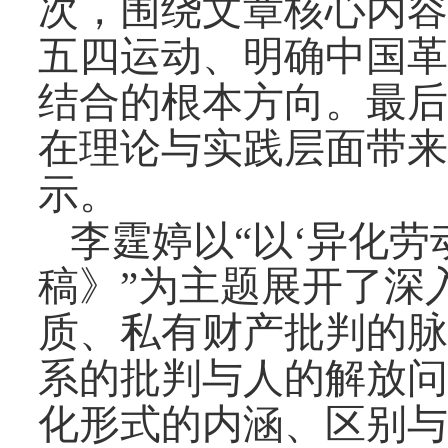
次，
围绕
文章核心内容
五四运动、明确中国革
结合的根本方向。最后
在理论与实践层面带来
示
。
李霆婷以
“以‘异化劳
稿》”为主题展开了深
质、私有财产批判
的
脉
系的批判
与
人的解放问
化
形式
的
内涵、
区别
与