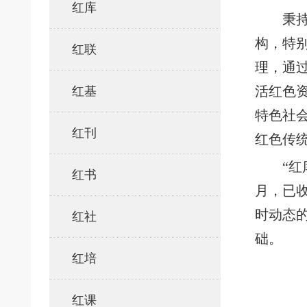
红库
秉
构，特
红联
理，通
活红色
红基
特色社
红刊
红色传
“红
红书
月，已收
时动态
红社
础。
红培
红课